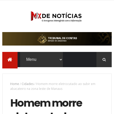
Home
/
Cidades
/
Homem morre eletrocutado ao subir em
abacateiro na zona leste de Manaus
Homem morre