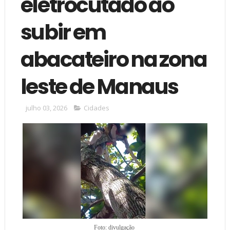
eletrocutado ao
subir em
abacateiro na zona
leste de Manaus
julho 03, 2026
Cidades
Foto: divulgação