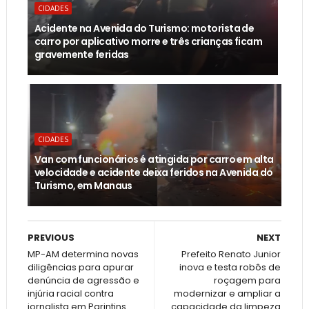
CIDADES
Acidente na Avenida do Turismo: motorista de
carro por aplicativo morre e três crianças ficam
gravemente feridas
CIDADES
Van com funcionários é atingida por carro em alta
velocidade e acidente deixa feridos na Avenida do
Turismo, em Manaus
PREVIOUS
NEXT
MP-AM determina novas
Prefeito Renato Junior
diligências para apurar
inova e testa robôs de
denúncia de agressão e
roçagem para
injúria racial contra
modernizar e ampliar a
jornalista em Parintins
capacidade da limpeza