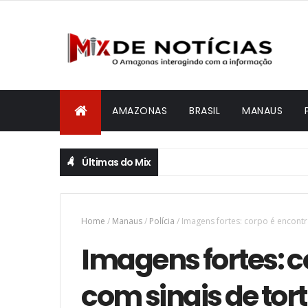
AMAZONAS
BRASIL
MANAUS
Últimas do Mix
Home
/
Manaus
/
Polícia
/
Imagens fortes: corpo é encont
Imagens fortes: 
com sinais de tor