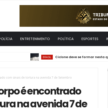
POLÍCIA
ENTRETENIMENTO
POLÍTICA
ESPORTES
Ciclone deve se formar nesta quinta e l
BRASIL
rado com sinais de tortura na avenida 7 de Setembro
corpo é encontrado
tura na avenida 7 de