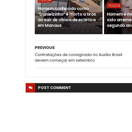
POLÍCIA
POLÍCIA
Homem conhecido como
“Danielzinho” é morto a tiros
Homem é mor
ao sair de clínica de estética
sido arreme
em Manaus
segundo an
PREVIOUS
Contratações de consignado no Auxílio Brasil
devem começar em setembro
POST
COMMENT