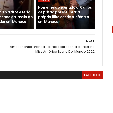
POLÍCIA
Homem é condenado a 16 anos
to a tiros e teria
de prisão por estuprar a
ssado da janela do
própria filha desde a infância
dar em Manaus
em Manaus
NEXT
Amazonense Brenda Beltrão representa o Brasil no
Miss América Latina Del Mundo 2022
FACEBOOK