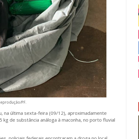
Reprodução/PF.
, na última sexta-feira (09/12), aproximadamente
5 kg de substância análoga à maconha, no porto fluvial
, policiais federais encontraram a droga no local