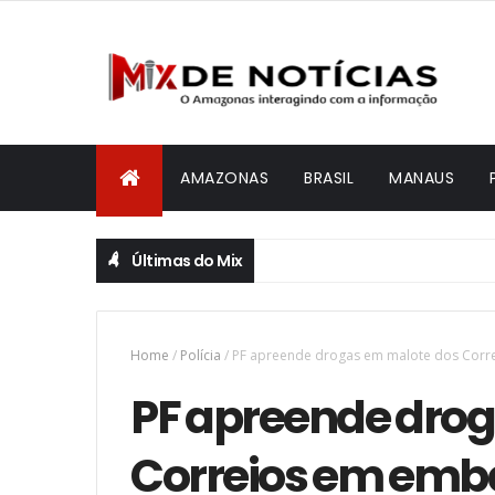
AMAZONAS
BRASIL
MANAUS
Últimas do Mix
Home
/
Polícia
/
PF apreende drogas em malote dos Corr
PF apreende dro
Correios em emba