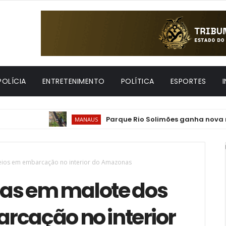
POLÍCIA
ENTRETENIMENTO
POLÍTICA
ESPORTES
Parque Rio Solimões ganha nova mobilid
MANAUS
eios em embarcação no interior do Amazonas
gas em malote dos
rcação no interior