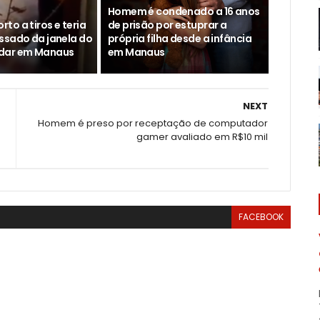
Homem é condenado a 16 anos
to a tiros e teria
de prisão por estuprar a
ssado da janela do
própria filha desde a infância
dar em Manaus
em Manaus
NEXT
Homem é preso por receptação de computador
gamer avaliado em R$10 mil
FACEBOOK