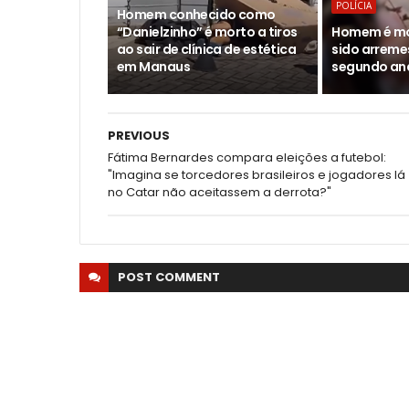
POLÍCIA
Homem conhecido como
“Danielzinho” é morto a tiros
Homem é mor
ao sair de clínica de estética
sido arreme
em Manaus
segundo an
PREVIOUS
Fátima Bernardes compara eleições a futebol:
"Imagina se torcedores brasileiros e jogadores lá
no Catar não aceitassem a derrota?"
POST
COMMENT