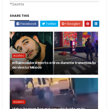
*Gazeta
SHARE THIS
Facebook
Twitter
Google+
BIZARRO
Influenciador é morto a tiros durante transmissão
ao vivo no México
BIZARRO
Vídeo: homem fica gravemente ferido após