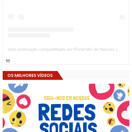
Uma publicação compartilhada por Portal Mix de Notícias (@portalmixdenoticias)
OS MELHORES VÍDEOS