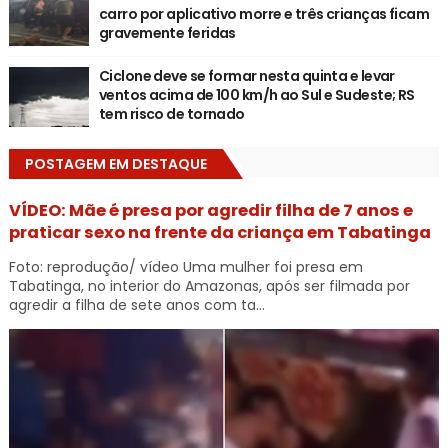
carro por aplicativo morre e três crianças ficam
gravemente feridas
Ciclone deve se formar nesta quinta e levar
ventos acima de 100 km/h ao Sul e Sudeste; RS
tem risco de tornado
POSTAGEM EM DESTAQUE
VÍDEO: Mãe é presa por agredir filha de 7 anos e
praticar sexo na frente da criança em Tabatinga
Foto: reprodução/ vídeo Uma mulher foi presa em
Tabatinga, no interior do Amazonas, após ser filmada por
agredir a filha de sete anos com ta...