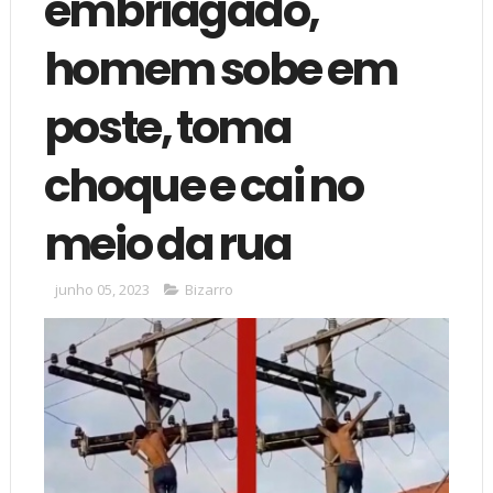
embriagado,
homem sobe em
poste, toma
choque e cai no
meio da rua
junho 05, 2023
Bizarro