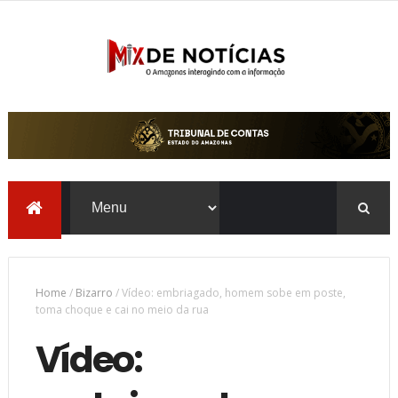
Home
/
Bizarro
/
Vídeo: embriagado, homem sobe em poste,
toma choque e cai no meio da rua
Vídeo: