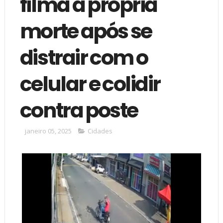
filma a própria
morte após se
distrair com o
celular e colidir
contra poste
janeiro 05, 2025
Cidades