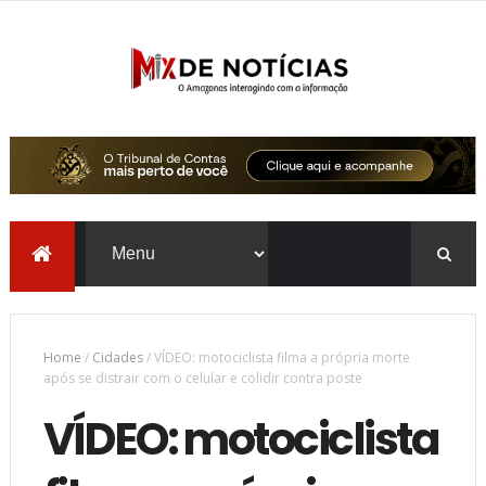
Home
/
Cidades
/
VÍDEO: motociclista filma a própria morte
após se distrair com o celular e colidir contra poste
VÍDEO: motociclista