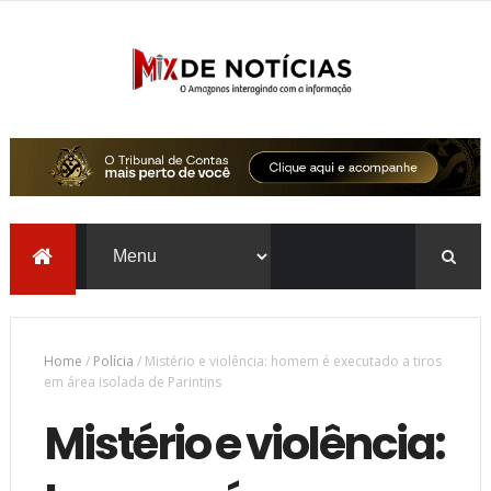
Home
/
Polícia
/
Mistério e violência: homem é executado a tiros
em área isolada de Parintins
Mistério e violência: