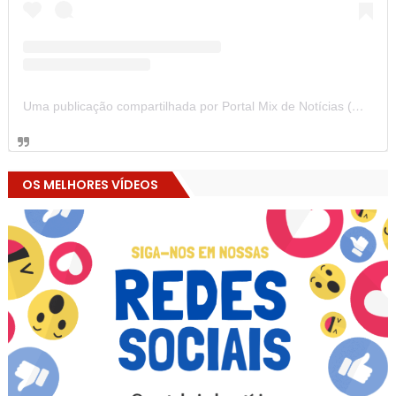
Uma publicação compartilhada por Portal Mix de Notícias (@portalmixdenoticias)
OS MELHORES VÍDEOS