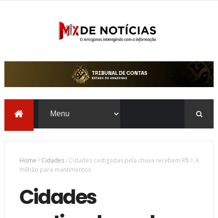
Home
/
Cidades
/
Cidades castigadas pela chuva recebem R$ 1,4
milhão para mantimentos
Cidades