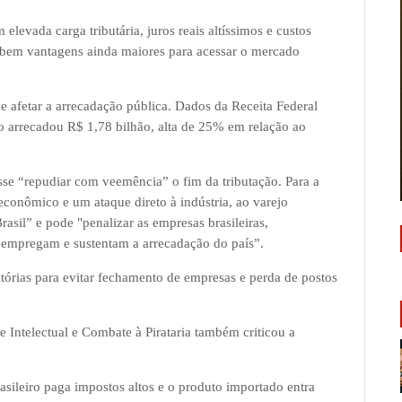
levada carga tributária, juros reais altíssimos e custos
cebem vantagens ainda maiores para acessar o mercado
afetar a arrecadação pública. Dados da Receita Federal
to arrecadou R$ 1,78 bilhão, alta de 25% em relação ao
isse “repudiar com veemência” o fim da tributação. Para a
econômico e um ataque direto à indústria, ao varejo
asil” e pode "penalizar as empresas brasileiras,
 empregam e sustentam a arrecadação do país”.
órias para evitar fechamento de empresas e perda de postos
 Intelectual e Combate à Pirataria também criticou a
sileiro paga impostos altos e o produto importado entra