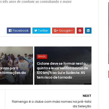
ós três anos de combate ao contrabando e maior
Facebook
Twitter
Google+
BRASIL
Ciclone deve se formar nesta
 prazo para
quinta e levar ventos acima de
informações da
100 km/h ao Sul e Sudeste; RS
tem risco de tornado
NEXT
Flamengo é o clube com mais nomes na pré-lista
da Seleção