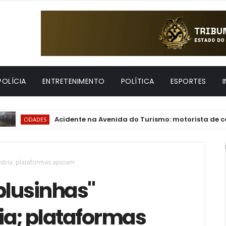
POLÍCIA
ENTRETENIMENTO
POLÍTICA
ESPORTES
Acidente na Avenida do Turismo: motorista de carro por a
ADES
stria; plataformas apoiam
blusinhas"
ia; plataformas