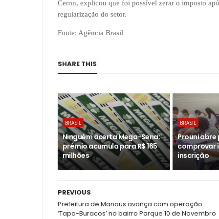
Ceron, explicou que foi possível zerar o imposto ap
regularização do setor.
Fonte: Agência Brasil
SHARE THIS
BRASIL
BRASIL
Ninguém acerta Mega-Sena;
Prouni abre
prêmio acumula para R$ 165
comprovar 
milhões
inscrição
PREVIOUS
Prefeitura de Manaus avança com operação
‘Tapa-Buracos’ no bairro Parque 10 de Novembro