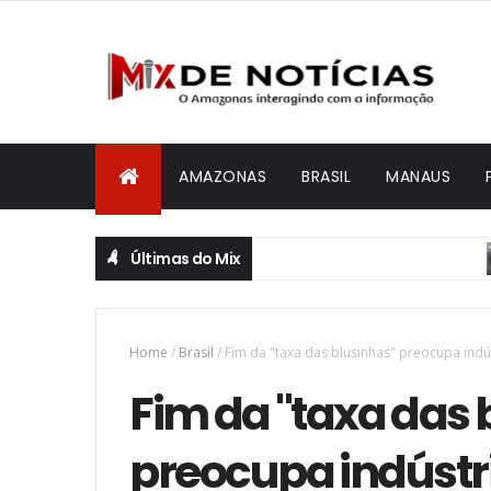
AMAZONAS
BRASIL
MANAUS
Últimas do Mix
CID
Home
/
Brasil
/
Fim da "taxa das blusinhas" preocupa indú
Fim da "taxa das 
preocupa indústr