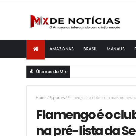
AMAZONAS
BRASIL
MANAUS
Últimas do Mix
Home
/
Esportes
/
Flamengo é o clube com mais nomes na 
Flamengo é o cl
na pré-lista da S