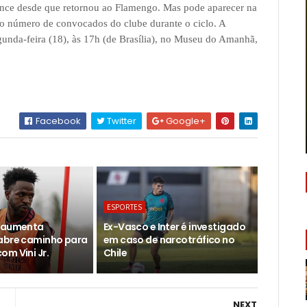
ance desde que retornou ao Flamengo. Mas pode aparecer na
 o número de convocados do clube durante o ciclo. A
nda-feira (18), às 17h (de Brasília), no Museu do Amanhã,
Facebook
Twitter
Google+
ESPORTES
d aumenta
Ex-Vasco e Inter é investigado
abre caminho para
em caso de narcotráfico no
om Vini Jr.
Chile
NEXT