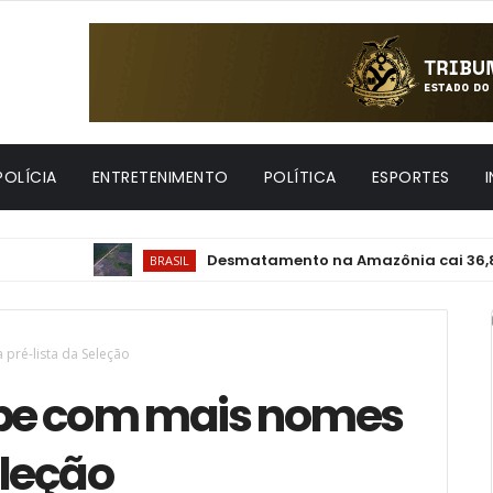
POLÍCIA
ENTRETENIMENTO
POLÍTICA
ESPORTES
Desmatamento na Amazônia cai 36,87% no úl
BRASIL
pré-lista da Seleção
ube com mais nomes
eleção