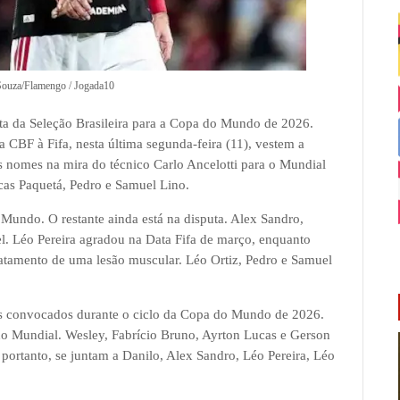
 Souza/Flamengo / Jogada10
ta da Seleção Brasileira para a Copa do Mundo de 2026.
a CBF à Fifa, nesta última segunda-feira (11), vestem a
s nomes na mira do técnico Carlo Ancelotti para o Mundial
ucas Paquetá, Pedro e Samuel Lino.
 Mundo. O restante ainda está na disputa. Alex Sandro,
el. Léo Pereira agradou na Data Fifa de março, enquanto
atamento de uma lesão muscular. Léo Ortiz, Pedro e Samuel
es convocados durante o ciclo da Copa do Mundo de 2026.
do Mundial. Wesley, Fabrício Bruno, Ayrton Lucas e Gerson
ortanto, se juntam a Danilo, Alex Sandro, Léo Pereira, Léo