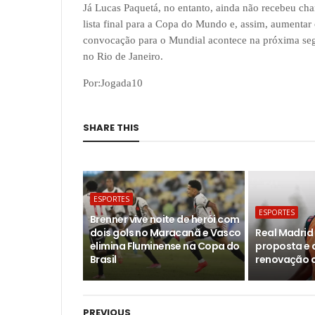
Já Lucas Paquetá, no entanto, ainda não recebeu ch
lista final para a Copa do Mundo e, assim, aumentar
convocação para o Mundial acontece na próxima segu
no Rio de Janeiro.
Por:
Jogada10
SHARE THIS
ESPORTES
ESPORTES
Brenner vive noite de herói com
dois gols no Maracanã e Vasco
Real Madri
elimina Fluminense na Copa do
proposta e 
Brasil
renovação c
PREVIOUS