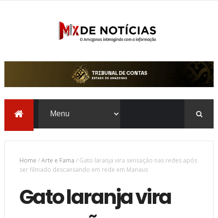
Home
/
Arte e Fama
/
Gato laranja vira sensação nas redes após
ser filmado descansando em rede em Manaus
Gato laranja vira