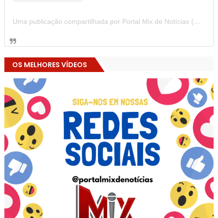
Uma publicação compartilhada por Portal Mix de Notícias (@portalmixdenoticias)
OS MELHORES VÍDEOS