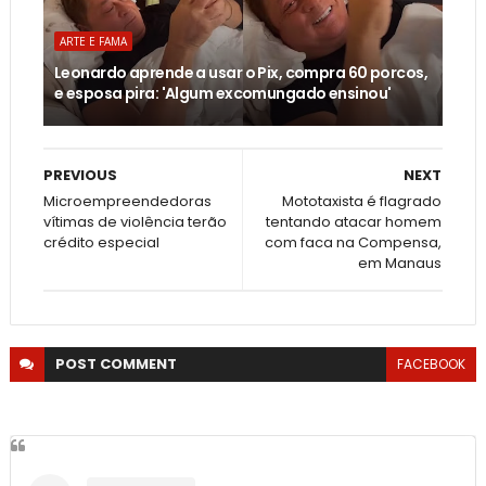
ARTE E FAMA
Leonardo aprende a usar o Pix, compra 60 porcos,
e esposa pira: 'Algum excomungado ensinou'
PREVIOUS
NEXT
Microempreendedoras
Mototaxista é flagrado
vítimas de violência terão
tentando atacar homem
crédito especial
com faca na Compensa,
em Manaus
POST
COMMENT
FACEBOOK