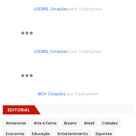
USDBRL Cotações
pelo TradingView
USDBRL Cotações
pelo TradingView
IBOV Cotações
por TradingView
EDITORIAL
Amazonas
Arte e Fama
Bizarro
Brasil
Cidades
Economia
Educação
Entretenimento
Esportes