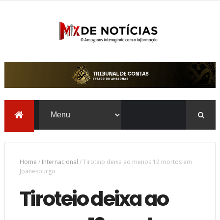
Home
/
Internacional
/
Tiroteio deixa ao menos 12 mortos em
Joanesburgo
Tiroteio deixa ao