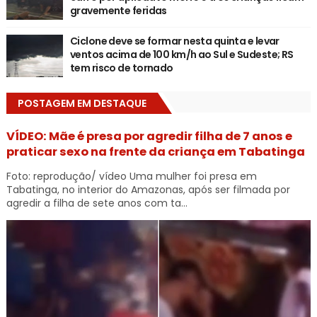
gravemente feridas
Ciclone deve se formar nesta quinta e levar
ventos acima de 100 km/h ao Sul e Sudeste; RS
tem risco de tornado
POSTAGEM EM DESTAQUE
VÍDEO: Mãe é presa por agredir filha de 7 anos e
praticar sexo na frente da criança em Tabatinga
Foto: reprodução/ vídeo Uma mulher foi presa em
Tabatinga, no interior do Amazonas, após ser filmada por
agredir a filha de sete anos com ta...