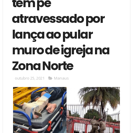
tem pé
atravessado por
lança ao pular
muro de igreja na
Zona Norte
outubro 25, 2021
Manaus