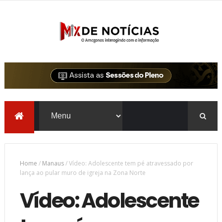
Home
/
Manaus
/
Vídeo: Adolescente tem pé atravessado por
lança ao pular muro de igreja na Zona Norte
Vídeo: Adolescente