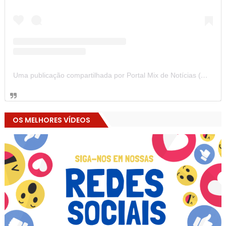
Uma publicação compartilhada por Portal Mix de Notícias (@portalmixdenoticias)
OS MELHORES VÍDEOS